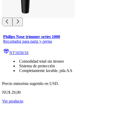
Philips Nose trimmer series 1000
Recortador para nariz y orejas
NT1650/16
Comodidad total sin tirones
Sistema de protección
Completamente lavable, pila AA
Precio minorista sugerido en USD.
NU$ 29,00
Ver producto