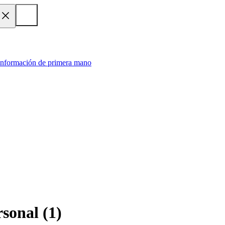
 información de primera mano
rsonal
(
1
)