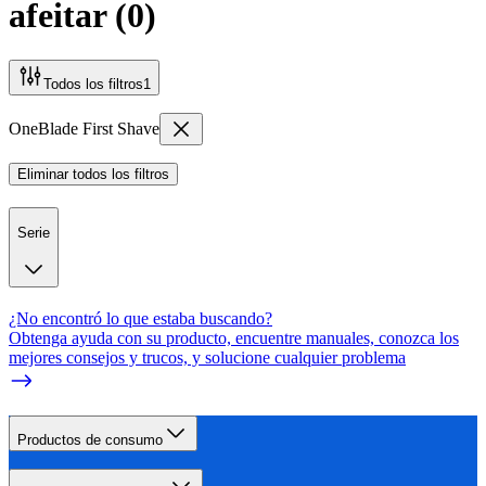
afeitar
(
0
)
Todos los filtros
1
OneBlade First Shave
Eliminar todos los filtros
Serie
¿No encontró lo que estaba buscando?
Obtenga ayuda con su producto, encuentre manuales, conozca los
mejores consejos y trucos, y solucione cualquier problema
Productos de consumo