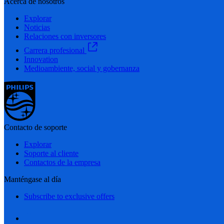
Acerca de nosotros
Explorar
Noticias
Relaciones con inversores
Carrera profesional
Innovation
Medioambiente, social y gobernanza
Contacto de soporte
Explorar
Soporte al cliente
Contactos de la empresa
Manténgase al día
Subscribe to exclusive offers