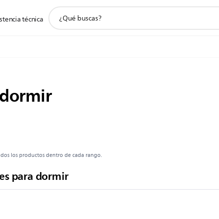
icono
stencia técnica
de
soporte
de
búsqueda
 dormir
todos los productos dentro de cada rango.
es para dormir