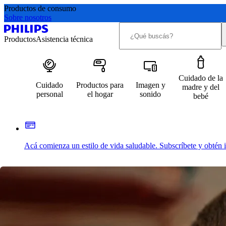
Productos de consumo
Sobre nosotros
Productos
Asistencia técnica
Cuidado de la
Cuidado
Productos para
Imagen y
madre y del
personal
el hogar
sonido
bebé
Acá comienza un estilo de vida saludable. Subscríbete y obtén