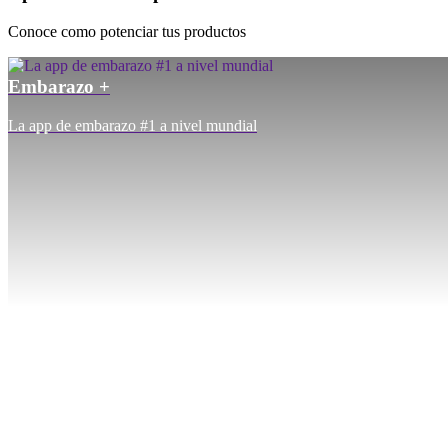
Conoce como potenciar tus productos
Embarazo +
La app de embarazo #1 a nivel mundial