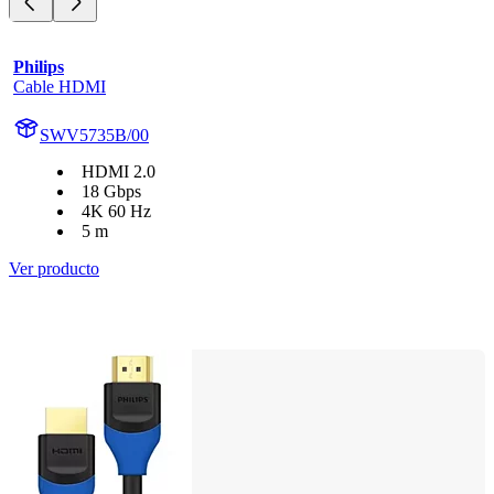
Philips
Cable HDMI
SWV5735B/00
HDMI 2.0
18 Gbps
4K 60 Hz
5 m
Ver producto