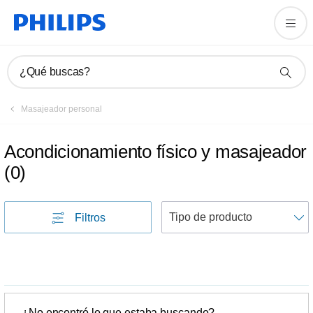
¿Qué buscas?
Masajeador personal
Acondicionamiento físico y masajeador
(
0
)
Filtros
p
¿No encontró lo que estaba buscando?