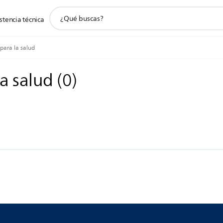
icono
stencia técnica
de
soporte
de
para la salud
búsqueda
la salud
(
0
)