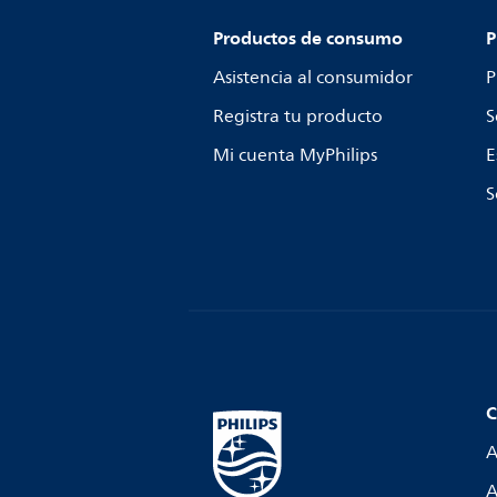
Productos de consumo
P
Asistencia al consumidor
P
Registra tu producto
S
Mi cuenta MyPhilips
E
S
C
A
A