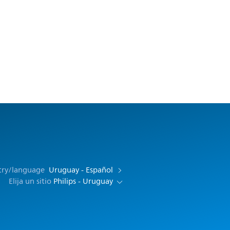
try/language
Uruguay - Español
Elija un sitio
Philips - Uruguay