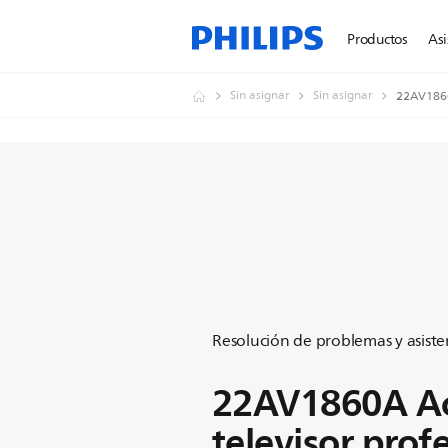
Productos
Asi
Sin asignar
Sin asignar
22AV1860A
Resolución de problemas y asiste
22AV1860A Ac
televisor prof