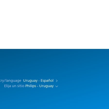
try/language
Uruguay - Español
Elija un sitio
Philips - Uruguay