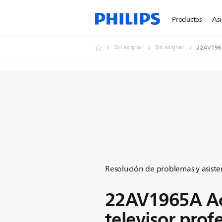
Productos
Asi
Sin asignar
Sin asignar
22AV1965A
Resolución de problemas y asiste
22AV1965A Ac
televisor prof