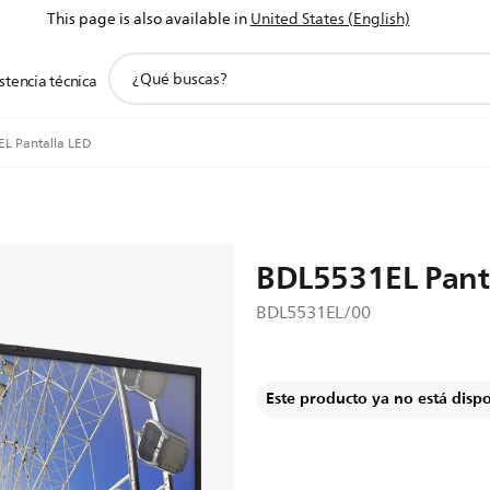
This page is also available in
United States (English)
icono
stencia técnica
de
soporte
de
L Pantalla LED
búsqueda
BDL5531EL Pant
BDL5531EL/00
Este producto ya no está disp