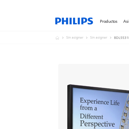
Productos
Asi
Sin asignar
Sin asignar
BDL5531E