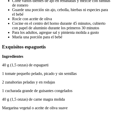
Corte varios dientes de ajo en rebanadas y mezcle con ramitas 
de romero
Guarde una porción sin ajo, cebolla, hierbas ni especies para 
el bebé
Rocíe con aceite de oliva
Cocine en el centro del horno durante 45 minutos, cubierto 
con papel de aluminio durante los primeros 30 minutos
Para los adultos, agregue sal y pimienta molida a gusto
Muela una porción para el bebé
Exquisitos espaguetis
Ingredientes
40 g (1,5 onzas) de espagueti
1 tomate pequeño pelado, picado y sin semillas
2 zanahorias peladas y en rodajas
1 cucharada grande de guisantes congelados
40 g (1,5 onzas) de carne magra molida
Margarina vegetal o aceite de oliva suave