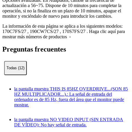
Opciones avanzadas. En Adaptador, cambie la frecuencia de
actualización a 56~75. Dispone de 10 minutos para completar la
operación, si no la finaliza en un plazo de 10 minutos, apague el
monitor y enciéndalo de nuevo para introducir los cambios.
La información de esta página se aplica a los siguientes modelos:
170C7FS/27
,
190CW7CS/27
,
170S7FS/27
.
Haga clic aquí para
mostrar más números de productos ›
Preguntas frecuentes
Todas (12)
la pantalla muestra THIS IS 85HZ OVERDRIVE...(SON 85
HZ MULTIPLICADOR...).: La señal de entrada del
ordenador es de 85 Hz, fuera del área que el monitor puede
mostrar.
la pantalla muestra NO VIDEO INPUT (SIN ENTRADA
DE VÍDEO): No hay señal de entrada.