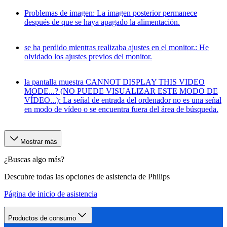
Problemas de imagen: La imagen posterior permanece
después de que se haya apagado la alimentación.
se ha perdido mientras realizaba ajustes en el monitor.: He
olvidado los ajustes previos del monitor.
la pantalla muestra CANNOT DISPLAY THIS VIDEO
MODE...? (NO PUEDE VISUALIZAR ESTE MODO DE
VÍDEO...): La señal de entrada del ordenador no es una señal
en modo de vídeo o se encuentra fuera del área de búsqueda.
Mostrar más
¿Buscas algo más?
Descubre todas las opciones de asistencia de Philips
Página de inicio de asistencia
Productos de consumo