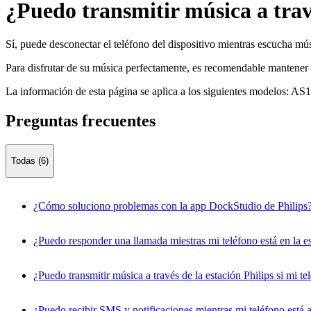
¿Puedo transmitir música a travé
Sí, puede desconectar el teléfono del dispositivo mientras escucha mús
Para disfrutar de su música perfectamente, es recomendable mantener 
La información de esta página se aplica a los siguientes modelos:
AS1
Preguntas frecuentes
Todas (6)
¿Cómo soluciono problemas con la app DockStudio de Philips
¿Puedo responder una llamada miestras mi teléfono está en la es
¿Puedo transmitir música a través de la estación Philips si mi t
¿Puedo recibir SMS y notificaciones mientras mi teléfono está a