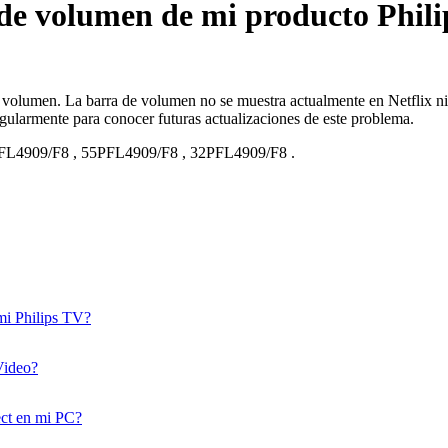
de volumen de mi producto Philip
e volumen. La barra de volumen no se muestra actualmente en Netflix n
gularmente para conocer futuras actualizaciones de este problema.
FL4909/F8
,
55PFL4909/F8
,
32PFL4909/F8
.
 mi Philips TV?
Video?
ect en mi PC?