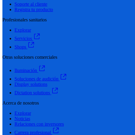
Soporte al cliente
Registra tu producto
Profesionales sanitarios
Explorar
Servicios
Shops
Otras soluciones comerciales
Iluminación
Soluciones de audición
Display solutions
Dictation solutions
Acerca de nosotros
Explorar
Noticias
Relaciones con inversores
Carrera profesional