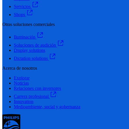
Servicios
Shops
Otras soluciones comerciales
Iluminación
Soluciones de audición
Display solutions
Dictation solutions
Acerca de nosotros
Explorar
Noticias
Relaciones con inversores
Carrera profesional
Innovation
Medioambiente, social y gobernanza