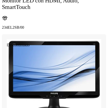
Monitor LED con HDMI, Audio,
SmartTouch
234EL2SB/00
Descontinuado