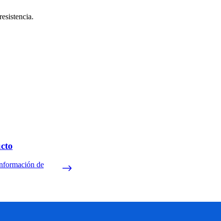
esistencia.
ucto
información de