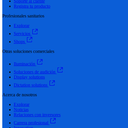
Soporte al cliente
Registra tu producto
Profesionales sanitarios
Explorar
Servicios
Shops
Otras soluciones comerciales
Iluminación
Soluciones de audición
Display solutions
Dictation solutions
Acerca de nosotros
Explorar
Noticias
Relaciones con inversores
Carrera profesional
Innovation