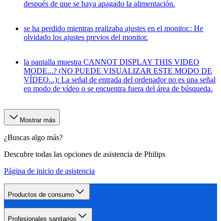
después de que se haya apagado la alimentación.
se ha perdido mientras realizaba ajustes en el monitor.: He
olvidado los ajustes previos del monitor.
la pantalla muestra CANNOT DISPLAY THIS VIDEO
MODE...? (NO PUEDE VISUALIZAR ESTE MODO DE
VÍDEO...): La señal de entrada del ordenador no es una señal
en modo de vídeo o se encuentra fuera del área de búsqueda.
Mostrar más
¿Buscas algo más?
Descubre todas las opciones de asistencia de Philips
Página de inicio de asistencia
Productos de consumo
Profesionales sanitarios