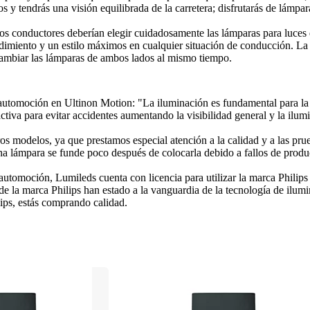
y tendrás una visión equilibrada de la carretera; disfrutarás de lámparas
 los conductores deberían elegir cuidadosamente las lámparas para luces
dimiento y un estilo máximos en cualquier situación de conducción. La 
 cambiar las lámparas de ambos lados al mismo tiempo.
utomoción en Ultinon Motion: "La iluminación es fundamental para la co
tiva para evitar accidentes aumentando la visibilidad general y la ilumin
 modelos, ya que prestamos especial atención a la calidad y a las prueb
na lámpara se funde poco después de colocarla debido a fallos de produc
utomoción, Lumileds cuenta con licencia para utilizar la marca Philips 
e la marca Philips han estado a la vanguardia de la tecnología de ilum
ips, estás comprando calidad.