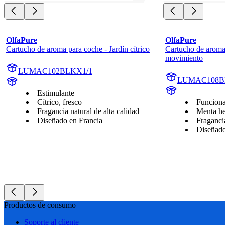
OlfaPure
OlfaPure
Cartucho de aroma para coche - Jardín cítrico
Cartucho de aroma 
movimiento
LUMAC102BLKX1/1
LUMAC108B
Aroma
Estimulante
aroma
Cítrico, fresco
Funciona
Fragancia natural de alta calidad
Menta he
Diseñado en Francia
Fragancia
Diseñado
Productos de consumo
Soporte al cliente