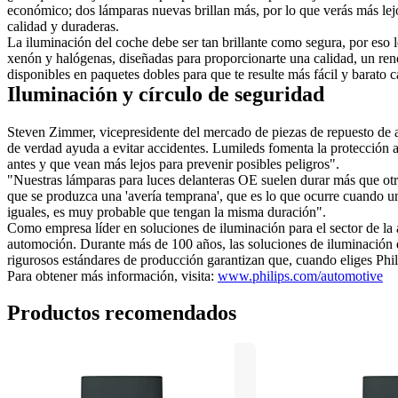
económico; dos lámparas nuevas brillan más, por lo que verás más lejos 
calidad y duraderas.
La iluminación del coche debe ser tan brillante como segura, por eso
xenón y halógenas, diseñadas para proporcionarte una calidad, un ren
disponibles en paquetes dobles para que te resulte más fácil y barato
Iluminación y círculo de seguridad
Steven Zimmer, vicepresidente del mercado de piezas de repuesto de a
de verdad ayuda a evitar accidentes. Lumileds fomenta la protección ac
antes y que vean más lejos para prevenir posibles peligros". 
"Nuestras lámparas para luces delanteras OE suelen durar más que otros
que se produzca una 'avería temprana', que es lo que ocurre cuando u
iguales, es muy probable que tengan la misma duración".
Como empresa líder en soluciones de iluminación para el sector de la a
automoción. Durante más de 100 años, las soluciones de iluminación d
rigurosos estándares de producción garantizan que, cuando eliges Phil
Para obtener más información, visita: 
www.philips.com/automotive
Productos recomendados