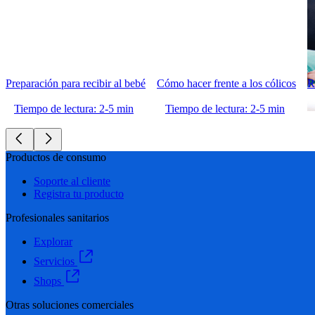
Preparación para recibir al bebé
Cómo hacer frente a los cólicos
R
Tiempo de lectura: 2-5 min
Tiempo de lectura: 2-5 min
Productos de consumo
Soporte al cliente
Registra tu producto
Profesionales sanitarios
Explorar
Servicios
Shops
Otras soluciones comerciales