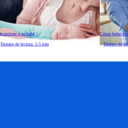
econforte a su bebé
Cómo beber co
Tiempo de lectura: 2-5 min
Tiempo de lec