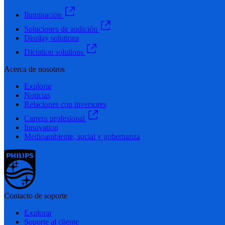
Iluminación
Soluciones de audición
Display solutions
Dictation solutions
Acerca de nosotros
Explorar
Noticias
Relaciones con inversores
Carrera profesional
Innovation
Medioambiente, social y gobernanza
Contacto de soporte
Explorar
Soporte al cliente