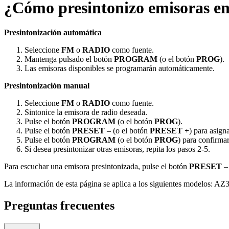
¿Cómo presintonizo emisoras e
Presintonización automática
Seleccione
FM
o
RADIO
como fuente.
Mantenga pulsado el botón
PROGRAM
(o el botón
PROG
).
Las emisoras disponibles se programarán automáticamente.
Presintonización manual
Seleccione
FM
o
RADIO
como fuente.
Sintonice la emisora de radio deseada.
Pulse el botón
PROGRAM
(o el botón
PROG
).
Pulse el botón
PRESET
– (o el botón
PRESET
+
) para asign
Pulse el botón
PROGRAM
(o el botón
PROG
) para confirmar
Si desea presintonizar otras emisoras, repita los pasos 2-5.
Para escuchar una emisora presintonizada, pulse el botón
PRESET
– 
La información de esta página se aplica a los siguientes modelos:
AZ3
Preguntas frecuentes