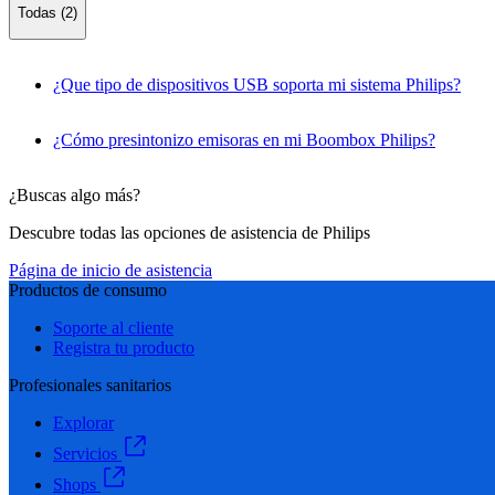
Todas (2)
¿Que tipo de dispositivos USB soporta mi sistema Philips?
¿Cómo presintonizo emisoras en mi Boombox Philips?
¿Buscas algo más?
Descubre todas las opciones de asistencia de Philips
Página de inicio de asistencia
Productos de consumo
Soporte al cliente
Registra tu producto
Profesionales sanitarios
Explorar
Servicios
Shops