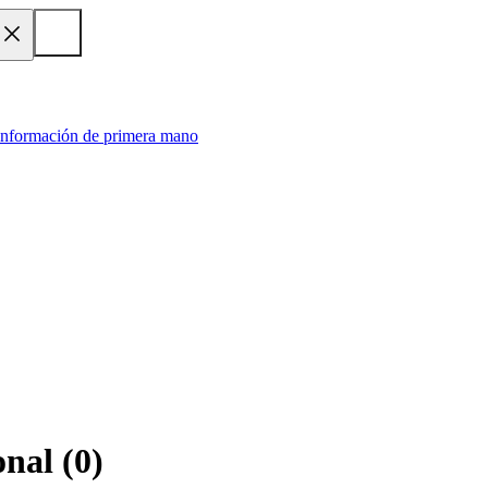
 información de primera mano
onal
(
0
)