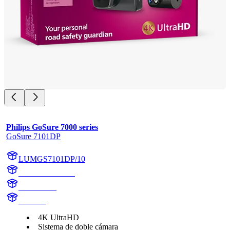
Philips GoSure 7000 series
GoSure 7101DP
LUMGS7101DP/10
LUMGS7101DP
GS7101DP
GS7101
4K UltraHD
Sistema de doble cámara