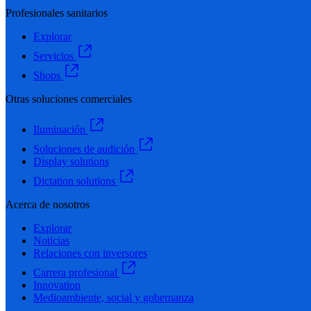
Profesionales sanitarios
Explorar
Servicios
Shops
Otras soluciones comerciales
Iluminación
Soluciones de audición
Display solutions
Dictation solutions
Acerca de nosotros
Explorar
Noticias
Relaciones con inversores
Carrera profesional
Innovation
Medioambiente, social y gobernanza