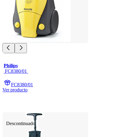
Philips
 FC8380/01 
FC8380/01
Ver producto
Descontinuado