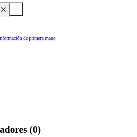
 información de primera mano
zadores
(
0
)