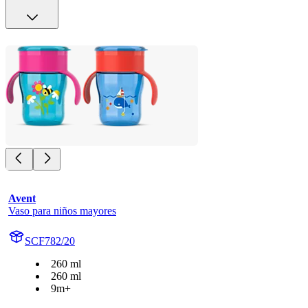
Avent
Vaso para niños mayores
SCF782/20
260 ml
260 ml
9m+