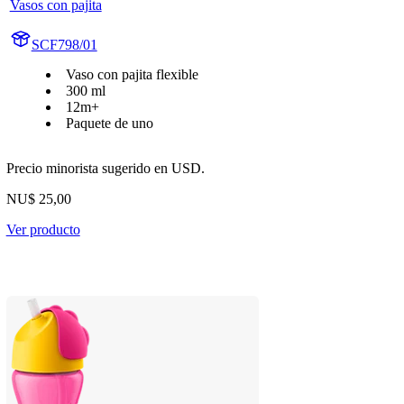
Vasos con pajita
SCF798/01
Vaso con pajita flexible
300 ml
12m+
Paquete de uno
Precio minorista sugerido en USD.
NU$ 25,00
Ver producto