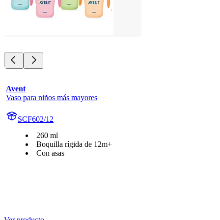
Avent
Vaso para niños más mayores
SCF602/12
260 ml
Boquilla rígida de 12m+
Con asas
Ver producto