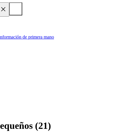
 información de primera mano
pequeños
(
21
)