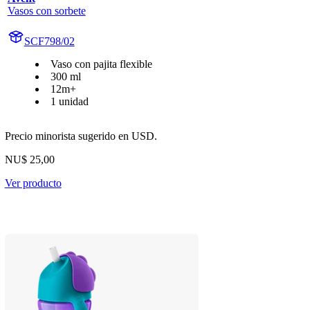
Vasos con sorbete
SCF798/02
Vaso con pajita flexible
300 ml
12m+
1 unidad
Precio minorista sugerido en USD.
NU$ 25,00
Ver producto