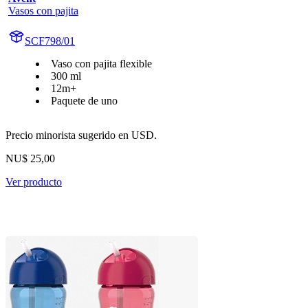
Vasos con pajita
SCF798/01
Vaso con pajita flexible
300 ml
12m+
Paquete de uno
Precio minorista sugerido en USD.
NU$ 25,00
Ver producto