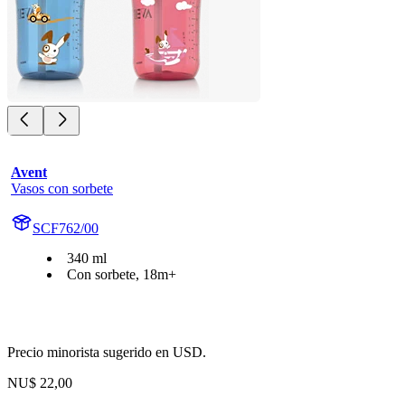
Avent
Vasos con sorbete
SCF762/00
340 ml
Con sorbete, 18m+
Precio minorista sugerido en USD.
NU$ 22,00