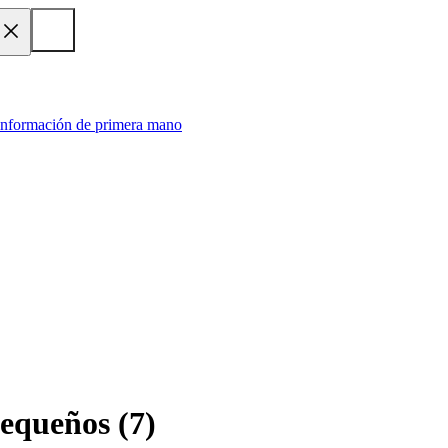
 información de primera mano
pequeños
(
7
)