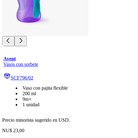
Avent
Vasos con sorbete
SCF796/02
Vaso con pajita flexible
200 ml
9m+
1 unidad
Precio minorista sugerido en USD.
NU$ 23,00