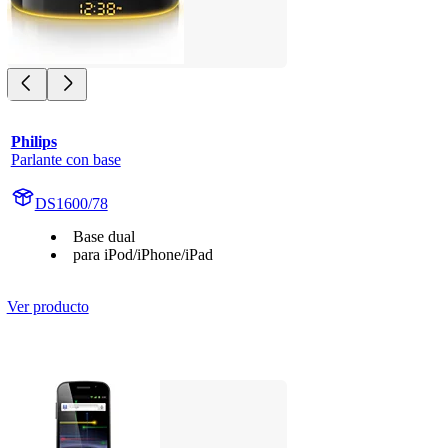
Philips
Parlante con base
DS1600/78
Base dual
para iPod/iPhone/iPad
Ver producto