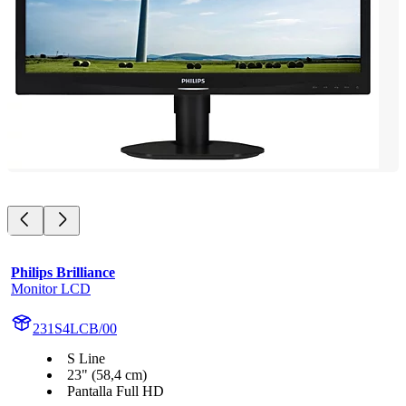
Philips Brilliance
Monitor LCD
231S4LCB/00
S Line
23" (58,4 cm)
Pantalla Full HD