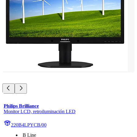
Philips Brilliance
Monitor LCD, retroiluminación LED
220B4LPYCB/00
B Line