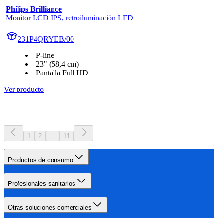
Philips Brilliance
Monitor LCD IPS, retroiluminación LED
231P4QRYEB/00
P-line
23" (58,4 cm)
Pantalla Full HD
Ver producto
1
2
...
11
Productos de consumo
Profesionales sanitarios
Otras soluciones comerciales