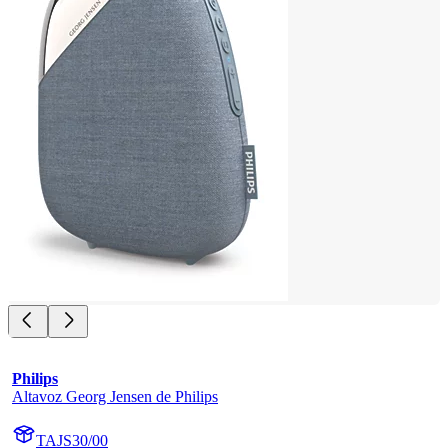
Philips
Altavoz Georg Jensen de Philips
TAJS30/00