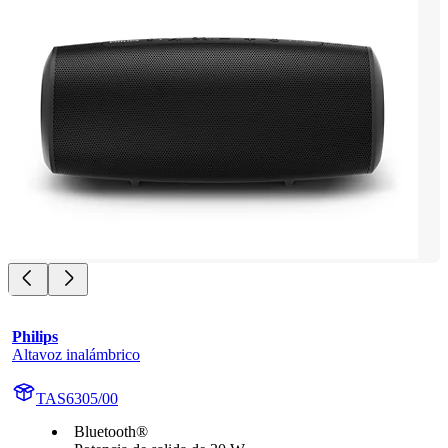
Philips
Altavoz inalámbrico
TAS6305/00
Bluetooth®