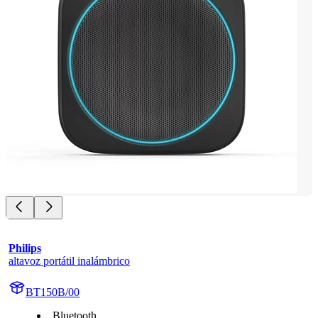
Philips
altavoz portátil inalámbrico
BT150B/00
Bluetooth