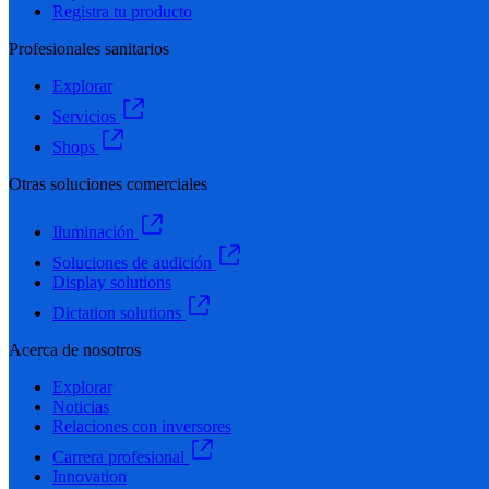
Registra tu producto
Profesionales sanitarios
Explorar
Servicios
Shops
Otras soluciones comerciales
Iluminación
Soluciones de audición
Display solutions
Dictation solutions
Acerca de nosotros
Explorar
Noticias
Relaciones con inversores
Carrera profesional
Innovation