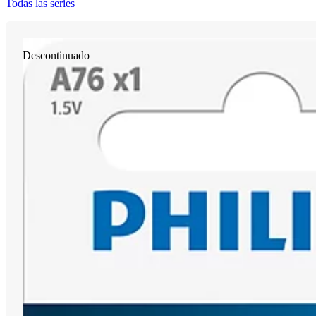
Todas las series
Descontinuado