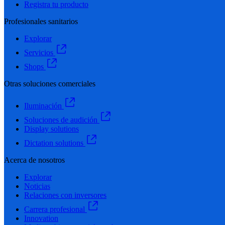
Registra tu producto
Profesionales sanitarios
Explorar
Servicios
Shops
Otras soluciones comerciales
Iluminación
Soluciones de audición
Display solutions
Dictation solutions
Acerca de nosotros
Explorar
Noticias
Relaciones con inversores
Carrera profesional
Innovation