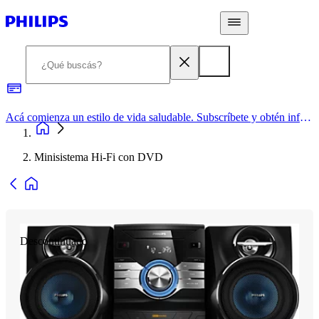
Acá comienza un estilo de vida saludable. Subscríbete y obtén información de primera mano
Minisistema Hi-Fi con DVD
Descontinuado