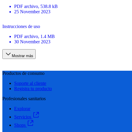
PDF
archivo
, 538.8 kB
25 November 2023
Instrucciones de uso
PDF
archivo
, 1.4 MB
30 November 2023
Mostrar más
Productos de consumo
Soporte al cliente
Registra tu producto
Profesionales sanitarios
Explorar
Servicios
Shops