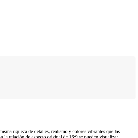
isma riqueza de detalles, realismo y colores vibrantes que las
on la relación de aspecto original de 16:9 se pueden visualizar