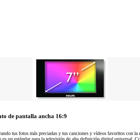
to de pantalla ancha 16:9
ndo tus fotos más preciadas y tus canciones y vídeos favoritos con la m
es un estándar para la televisión de alta definición digital universal. C