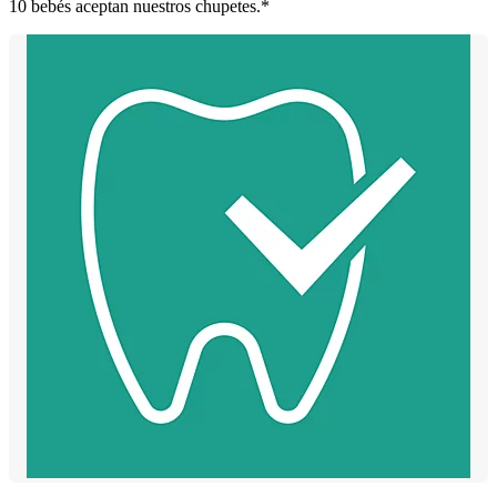
10 bebés aceptan nuestros chupetes.*