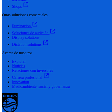
Shops
Otras soluciones comerciales
Iluminación
Soluciones de audición
Display solutions
Dictation solutions
Acerca de nosotros
Explorar
Noticias
Relaciones con inversores
Carrera profesional
Innovation
Medioambiente, social y gobernanza