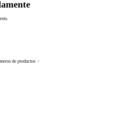
idamente
esto.
úmeros de productos ›