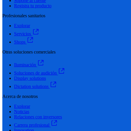
Soporte al cliente
Registra tu producto
Profesionales sanitarios
Explorar
Servicios
Shops
Otras soluciones comerciales
Iluminación
Soluciones de audición
Display solutions
Dictation solutions
Acerca de nosotros
Explorar
Noticias
Relaciones con inversores
Carrera profesional
Innovation