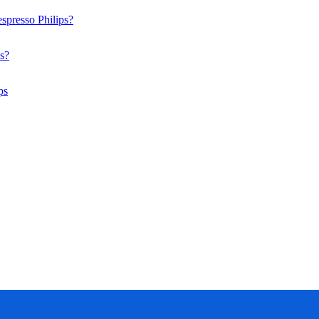
spresso Philips?
ps?
ps