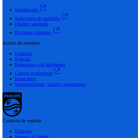
Iluminación
Soluciones de audición
Display solutions
Dictation solutions
Acerca de nosotros
Explorar
Noticias
Relaciones con inversores
Carrera profesional
Innovation
Medioambiente, social y gobernanza
Contacto de soporte
Explorar
Soporte al cliente