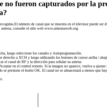
 no fueron capturados por la p
na?
ecogidas.El número de canal que se muestra en el televisor puede ser di
su antena, consulte el sitio web www.antennaweb.org.
recha, luego seleccione los canales y Autoprogramación.
or derecho a XCH y luego utilizando los botones de cursor arriba / abaj
el canal de RF y la dirección para señalar su antena
ceptar en el control remoto. Si la imagen no aparece, vuelva a ajustar l
o se presione el botón OK. El canal no se almacenará a menos que hay
s.