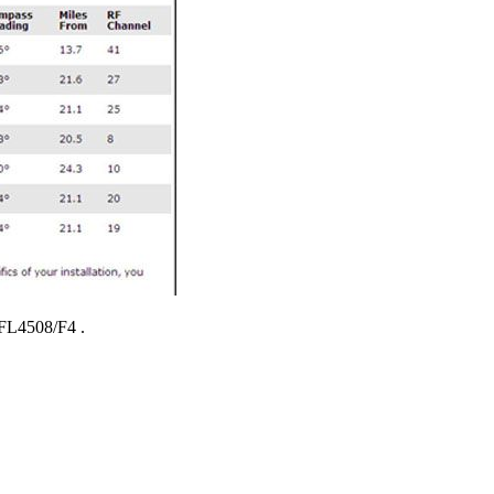
FL4508/F4
.