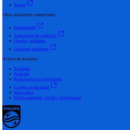
Shops
Otras soluciones comerciales
Iluminación
Soluciones de audición
Display solutions
Dictation solutions
Acerca de nosotros
Explorar
Noticias
Relaciones con inversores
Carrera profesional
Innovation
Medioambiente, social y gobernanza