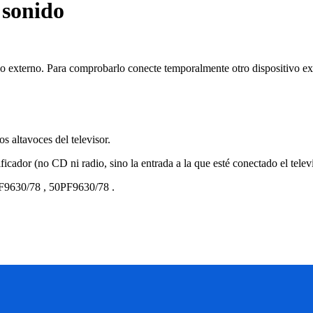
 sonido
ivo externo. Para comprobarlo conecte temporalmente otro dispositivo 
s altavoces del televisor.
icador (no CD ni radio, sino la entrada a la que esté conectado el telev
F9630/78
,
50PF9630/78
.