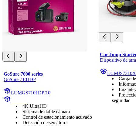
Car Jump Starte
Dispositivo de arr
LUMJS7310X
GoSure 7000 series
Carga de 
GoSure 7101DP
Informac
Luz inte
LUMGS7101DP/10
Proteccio
seguridad
GS7101
4K UltraHD
Sistema de doble cámara
Control de estacionamiento activado
Detección de semáforo