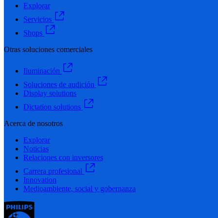
Explorar
Servicios
Shops
Otras soluciones comerciales
Iluminación
Soluciones de audición
Display solutions
Dictation solutions
Acerca de nosotros
Explorar
Noticias
Relaciones con inversores
Carrera profesional
Innovation
Medioambiente, social y gobernanza