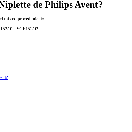
Niplette de Philips Avent?
o el mismo procedimiento.
152/01
,
SCF152/02
.
vent?