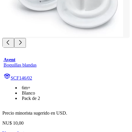
Avent
Boquillas blandas
SCF146/02
6m+
Blanco
Pack de 2
Precio minorista sugerido en USD.
NU$ 10,00