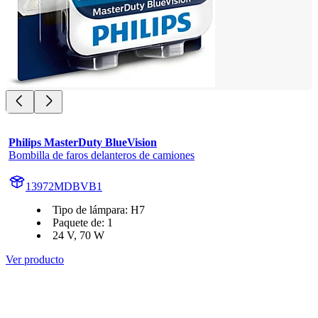
Philips MasterDuty BlueVision
Bombilla de faros delanteros de camiones
13972MDBVB1
Tipo de lámpara: H7
Paquete de: 1
24 V, 70 W
Ver producto