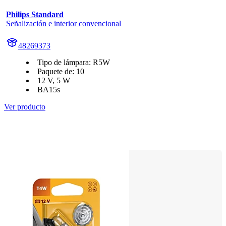
Philips Standard
Señalización e interior convencional
48269373
Tipo de lámpara: R5W
Paquete de: 10
12 V, 5 W
BA15s
Ver producto