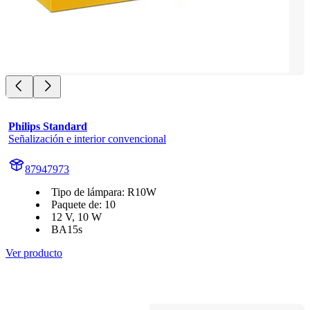
Philips Standard
Señalización e interior convencional
87947973
Tipo de lámpara: R10W
Paquete de: 10
12 V, 10 W
BA15s
Ver producto