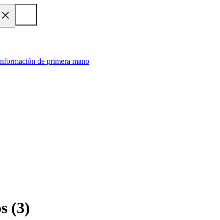
 información de primera mano
os
(
3
)