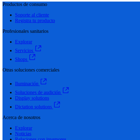
Productos de consumo
Soporte al cliente
Registra tu producto
Profesionales sanitarios
Explorar
Servicios
Shops
Otras soluciones comerciales
Iluminación
Soluciones de audición
Display solutions
Dictation solutions
Acerca de nosotros
Explorar
Noticias
Relaciones con inversores