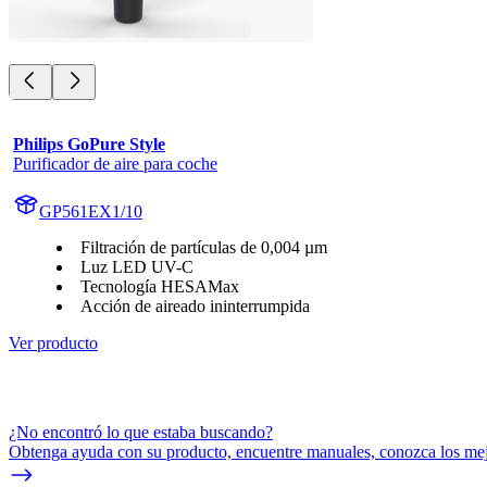
Philips GoPure Style
Purificador de aire para coche
GP561EX1/10
Filtración de partículas de 0,004 µm
Luz LED UV-C
Tecnología HESAMax
Acción de aireado ininterrumpida
Ver producto
¿No encontró lo que estaba buscando?
Obtenga ayuda con su producto, encuentre manuales, conozca los mejo