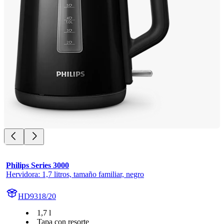
Philips Series 3000
Hervidora: 1,7 litros, tamaño familiar, negro
HD9318/20
1,7 l
Tapa con resorte